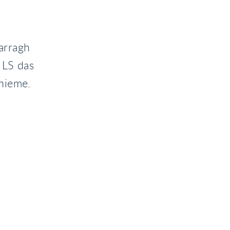
Darragh
 LS das
hieme.