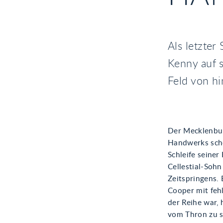
Als letzter
Kenny auf s
Feld von h
Der Mecklenbur
Handwerks scho
Schleife seiner
Cellestial-Sohn
Zeitspringens. 
Cooper mit feh
der Reihe war, 
vom Thron zu s