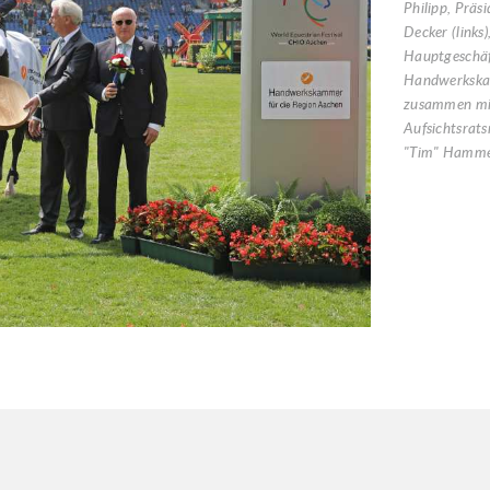
Philipp, Präs
Decker (links)
Hauptgeschäf
Handwerksk
zusammen mi
Aufsichtsrat
"Tim" Hammer