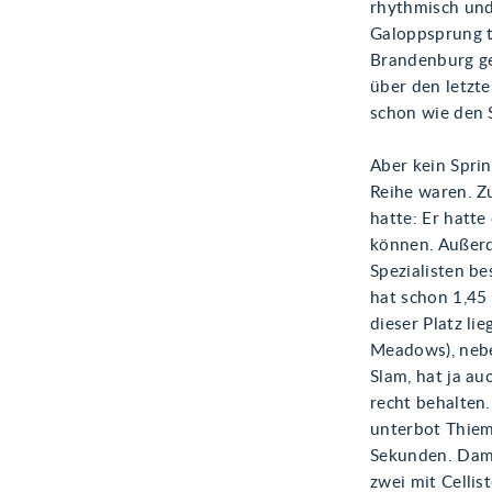
rhythmisch und 
Galoppsprung t
Brandenburg ge
über den letzte
schon wie den S
Aber kein Sprin
Reihe waren. Zu
hatte: Er hatt
können. Außerde
Spezialisten be
hat schon 1,45
dieser Platz li
Meadows), nebe
Slam, hat ja au
recht behalten
unterbot Thiem
Sekunden. Dami
zwei mit Cellis