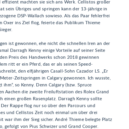
effizient machten sie sich ans Werk. Cellistos großer
at sein Übriges und springen kann der 13-jährige in
zogene DSP-Wallach sowieso. Als das Paar fehlerfrei
n Oxer ins Ziel flog, feierte das Publikum Thieme
ieger.
gen ist gewonnen, ehe nicht die schnellen Iren an der
mal Darragh Kenny einige Vorteile auf seiner Seite
e den Preis des Handwerks schon 2018 gewinnen
m ritt er ein Pferd, das er als seinen Speed-
schreibt, den elfjährigen Casall-Sohn Cazador LS. „Er
 Meter-Zeitspringen in Calgary gewonnen. Ich wusste,
egt ihm“, so Kenny. Denn Calgary (bzw. Spruce
n Aachen die zweite Freiluftstation des Rolex Grand
ch einen großen Rasenplatz. Darragh Kenny sollte
. Der Rappe flog nur so über den Parcours und
es und Cellistos Zeit noch einmal um über drei
t war ihm der Sieg sicher. André Thieme belegte Platz
to, gefolgt von Pius Schwizer und Grand Cooper.