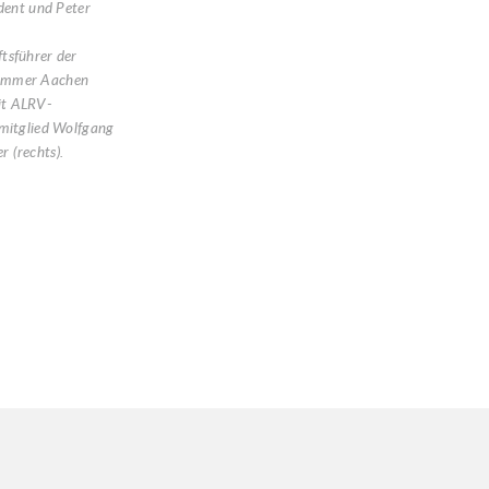
ident und Peter
,
tsführer der
ammer Aachen
t ALRV-
smitglied Wolfgang
 (rechts).