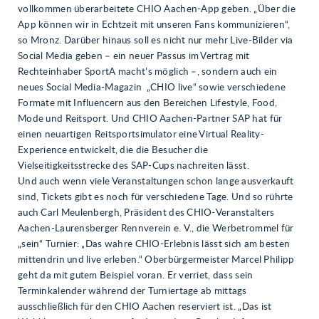
vollkommen überarbeitete CHIO Aachen-App geben. „Über die
App können wir in Echtzeit mit unseren Fans kommunizieren“,
so Mronz. Darüber hinaus soll es nicht nur mehr Live-Bilder via
Social Media geben – ein neuer Passus im Vertrag mit
Rechteinhaber SportA macht’s möglich –, sondern auch ein
neues Social Media-Magazin „CHIO live“ sowie verschiedene
Formate mit Influencern aus den Bereichen Lifestyle, Food,
Mode und Reitsport. Und CHIO Aachen-Partner SAP hat für
einen neuartigen Reitsportsimulator eine Virtual Reality-
Experience entwickelt, die die Besucher die
Vielseitigkeitsstrecke des SAP-Cups nachreiten lässt.
Und auch wenn viele Veranstaltungen schon lange ausverkauft
sind, Tickets gibt es noch für verschiedene Tage. Und so rührte
auch Carl Meulenbergh, Präsident des CHIO-Veranstalters
Aachen-Laurensberger Rennverein e. V., die Werbetrommel für
„sein“ Turnier: „Das wahre CHIO-Erlebnis lässt sich am besten
mittendrin und live erleben.“ Oberbürgermeister Marcel Philipp
geht da mit gutem Beispiel voran. Er verriet, dass sein
Terminkalender während der Turniertage ab mittags
ausschließlich für den CHIO Aachen reserviert ist. „Das ist