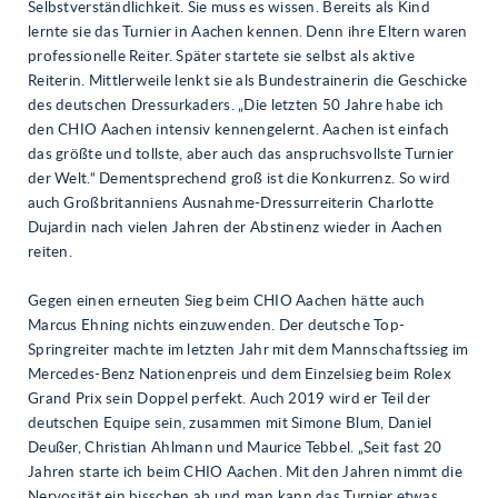
Selbstverständlichkeit. Sie muss es wissen. Bereits als Kind
lernte sie das Turnier in Aachen kennen. Denn ihre Eltern waren
professionelle Reiter. Später startete sie selbst als aktive
Reiterin. Mittlerweile lenkt sie als Bundestrainerin die Geschicke
des deutschen Dressurkaders. „Die letzten 50 Jahre habe ich
den CHIO Aachen intensiv kennengelernt. Aachen ist einfach
das größte und tollste, aber auch das anspruchsvollste Turnier
der Welt.“ Dementsprechend groß ist die Konkurrenz. So wird
auch Großbritanniens Ausnahme-Dressurreiterin Charlotte
Dujardin nach vielen Jahren der Abstinenz wieder in Aachen
reiten.
Gegen einen erneuten Sieg beim CHIO Aachen hätte auch
Marcus Ehning nichts einzuwenden. Der deutsche Top-
Springreiter machte im letzten Jahr mit dem Mannschaftssieg im
Mercedes-Benz Nationenpreis und dem Einzelsieg beim Rolex
Grand Prix sein Doppel perfekt. Auch 2019 wird er Teil der
deutschen Equipe sein, zusammen mit Simone Blum, Daniel
Deußer, Christian Ahlmann und Maurice Tebbel. „Seit fast 20
Jahren starte ich beim CHIO Aachen. Mit den Jahren nimmt die
Nervosität ein bisschen ab und man kann das Turnier etwas