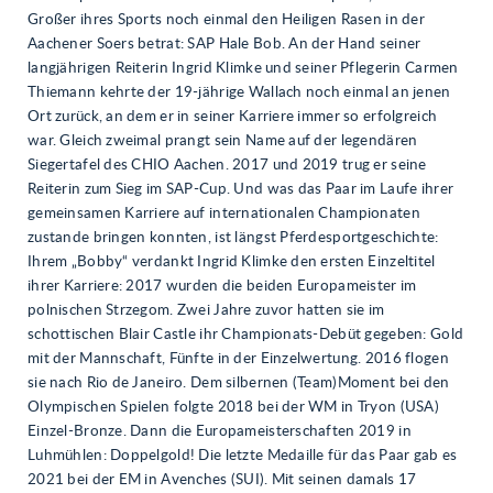
Großer ihres Sports noch einmal den Heiligen Rasen in der
Aachener Soers betrat: SAP Hale Bob. An der Hand seiner
langjährigen Reiterin Ingrid Klimke und seiner Pflegerin Carmen
Thiemann kehrte der 19-jährige Wallach noch einmal an jenen
Ort zurück, an dem er in seiner Karriere immer so erfolgreich
war. Gleich zweimal prangt sein Name auf der legendären
Siegertafel des CHIO Aachen. 2017 und 2019 trug er seine
Reiterin zum Sieg im SAP-Cup. Und was das Paar im Laufe ihrer
gemeinsamen Karriere auf internationalen Championaten
zustande bringen konnten, ist längst Pferdesportgeschichte:
Ihrem „Bobby“ verdankt Ingrid Klimke den ersten Einzeltitel
ihrer Karriere: 2017 wurden die beiden Europameister im
polnischen Strzegom. Zwei Jahre zuvor hatten sie im
schottischen Blair Castle ihr Championats-Debüt gegeben: Gold
mit der Mannschaft, Fünfte in der Einzelwertung. 2016 flogen
sie nach Rio de Janeiro. Dem silbernen (Team)Moment bei den
Olympischen Spielen folgte 2018 bei der WM in Tryon (USA)
Einzel-Bronze. Dann die Europameisterschaften 2019 in
Luhmühlen: Doppelgold! Die letzte Medaille für das Paar gab es
2021 bei der EM in Avenches (SUI). Mit seinen damals 17