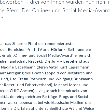
 beworben – drei von Ihnen wurden nun nomini
rne Pferd. Der Online- und Social Media-Award
."
war das Silberne Pferd der renommierteste
 den Bereichen Print, TV und Hörfunk. Seit nunmehr
lt er als „Online- und Social Media-Award“ einer sich
ienlandschaft Respekt. Die Jury – bestehend aus
n Nadine Capellmann (deren Vater Kurt Capellmann
t auf Anregung des Grafen Leopold von Rothkirch und
n rief), Ute Gräfin Rothkirch und Wolfgang Brinkmann
er Reiter- und Fahrerverband), Michael Mronz und
beide CHIO Aachen) – zeigte sich beeindruckt von
alität der eingereichten Beiträge. Blogs und Social
men waren ebenso dabei wie klassische Medien, die
ion ins Digitale auf unterschiedlichste Art und Weise