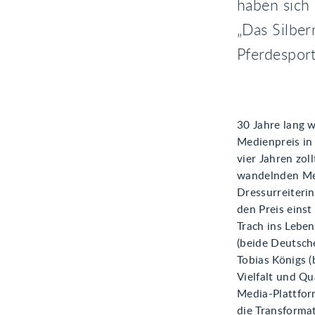
haben sich
„Das Silbe
Pferdesport
30 Jahre lang 
Medienpreis in
vier Jahren zol
wandelnden Med
Dressurreiteri
den Preis eins
Trach ins Lebe
(beide Deutsch
Tobias Königs (
Vielfalt und Qu
Media-Plattfor
die Transformat