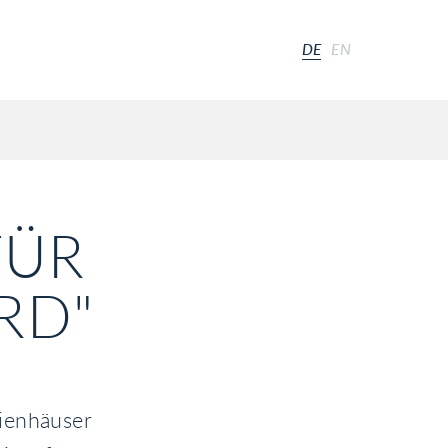
DE
EN
FÜR
RD"
dienhäuser