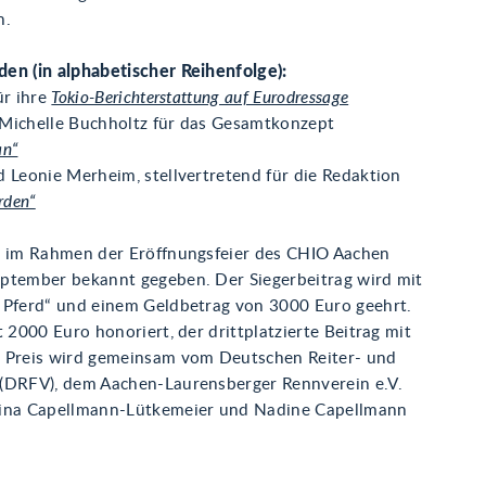
n.
en (in alphabetischer Reihenfolge):
ür ihre
Tokio-Berichterstattung auf Eurodressage
Michelle Buchholtz für das Gesamtkonzept
an“
 Leonie Merheim, stellvertretend für die Redaktion
rden“
d im Rahmen der Eröffnungsfeier des CHIO Aachen
ptember bekannt gegeben. Der Siegerbeitrag wird mit
 Pferd“ und einem Geldbetrag von 3000 Euro geehrt.
t 2000 Euro honoriert, der drittplatzierte Beitrag mit
 Preis wird gemeinsam vom Deutschen Reiter- und
(DRFV), dem Aachen-Laurensberger Rennverein e.V.
Gina Capellmann-Lütkemeier und Nadine Capellmann