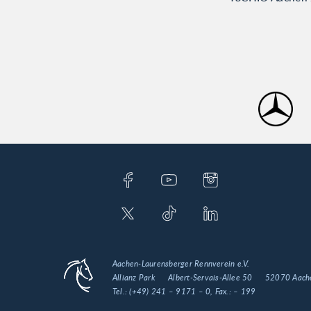
Aachen-Laurensberger Rennverein e.V.
Allianz Park
Albert-Servais-Allee 50
52070 Aach
Tel.:
(+49) 241 – 9171 – 0
, Fax.:
– 199