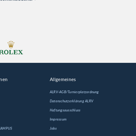
onen
Allgemeines
ALRV-AGB/Turnierplatzordnung
Datenschutzerklärung ALRV
Haftungsausschluss
Impressum
 CAMPUS
Jobs