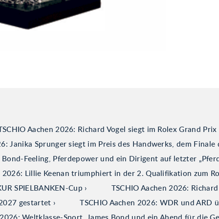
TSCHIO Aachen 2026: Richard Vogel siegt im Rolex Grand Prix
: Janika Sprunger siegt im Preis des Handwerks, dem Finale 
ond-Feeling, Pferdepower und ein Dirigent auf letzter „Pfer
026: Lillie Keenan triumphiert in der 2. Qualifikation zum R
ERKUR SPIELBANKEN-Cup
TSCHIO Aachen 2026: Richard V
2027 gestartet
TSCHIO Aachen 2026: WDR und ARD über
026: Weltklasse-Sport, James Bond und ein Abend für die G