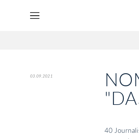
NO
03.09.2021
"DA
40 Journal