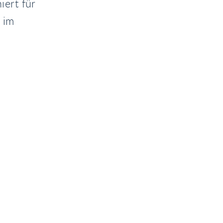
ert für
 im