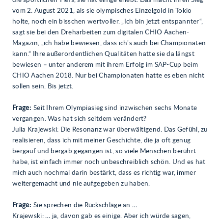
die sportlichen Tiefs, sie hat einige erlebt. Das macht ihren Sieg
vom 2. August 2021, als sie olympisches Einzelgold in Tokio
holte, noch ein bisschen wertvoller. „Ich bin jetzt entspannter“,
sagt sie bei den Dreharbeiten zum digitalen CHIO Aachen-
Magazin, „ich habe bewiesen, dass ich’s auch bei Championaten
kann.“ Ihre außerordentlichen Qualitäten hatte sie da längst
bewiesen – unter anderem mit ihrem Erfolg im SAP-Cup beim
CHIO Aachen 2018. Nur bei Championaten hatte es eben nicht
sollen sein. Bis jetzt.
Frage:
Seit Ihrem Olympiasieg sind inzwischen sechs Monate
vergangen. Was hat sich seitdem verändert?
Julia Krajewski: Die Resonanz war überwältigend. Das Gefühl, zu
realisieren, dass ich mit meiner Geschichte, die ja oft genug
bergauf und bergab gegangen ist, so viele Menschen berührt
habe, ist einfach immer noch unbeschreiblich schön. Und es hat
mich auch nochmal darin bestärkt, dass es richtig war, immer
weitergemacht und nie aufgegeben zu haben.
Frage:
Sie sprechen die Rückschläge an …
Krajewski: … ja, davon gab es einige. Aber ich würde sagen,