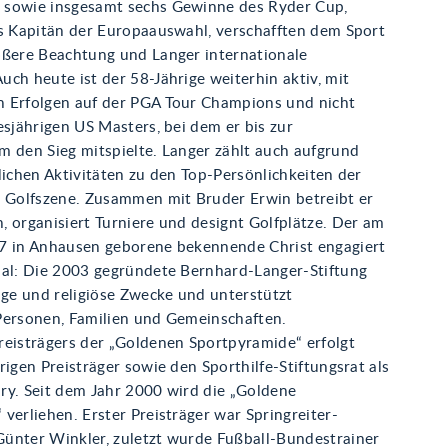
sowie insgesamt sechs Gewinne des Ryder Cup,
ls Kapitän der Europaauswahl, verschafften dem Sport
ößere Beachtung und Langer internationale
ch heute ist der 58-Jährige weiterhin aktiv, mit
 Erfolgen auf der PGA Tour Champions und nicht
esjährigen US Masters, bei dem er bis zur
m den Sieg mitspielte. Langer zählt auch aufgrund
lichen Aktivitäten zu den Top-Persönlichkeiten der
n Golfszene. Zusammen mit Bruder Erwin betreibt er
 organisiert Turniere und designt Golfplätze. Der am
7 in Anhausen geborene bekennende Christ engagiert
ial: Die 2003 gegründete Bernhard-Langer-Stiftung
ige und religiöse Zwecke und unterstützt
Personen, Familien und Gemeinschaften.
reisträgers der „Goldenen Sportpyramide“ erfolgt
rigen Preisträger sowie den Sporthilfe-Stiftungsrat als
ry. Seit dem Jahr 2000 wird die „Goldene
verliehen. Erster Preisträger war Springreiter-
ünter Winkler, zuletzt wurde Fußball-Bundestrainer