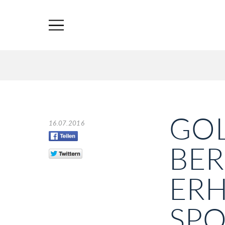
GO
16.07.2016
BE
ERH
SPO