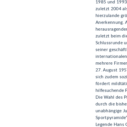
1985 und 1993 
zuletzt 2004 a
hierzulande gr
Anerkennung. Au
herausragenden
zuletzt beim di
Schlussrunde u
seiner geschäft
internationale
mehrere Firmen,
27. August 195
sich zudem soz
fördert mildtät
hilfesuchende 
Die Wahl des P
durch die bishe
unabhängige Ju
Sportpyramide“ 
Legende Hans G