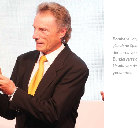
Bernhard Lan
„Goldene Spo
der Hand von
Bundesvertei
Ursula von de
genommen.