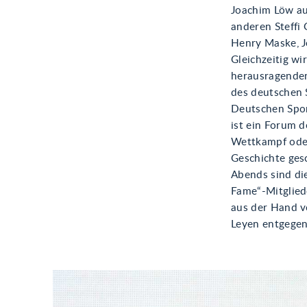
Joachim Löw au
anderen Steffi 
Henry Maske, 
Gleichzeitig w
herausragenden
des deutschen 
Deutschen Sport
ist ein Forum d
Wettkampf oder
Geschichte ges
Abends sind die
Fame“-Mitglied
aus der Hand v
Leyen entgege