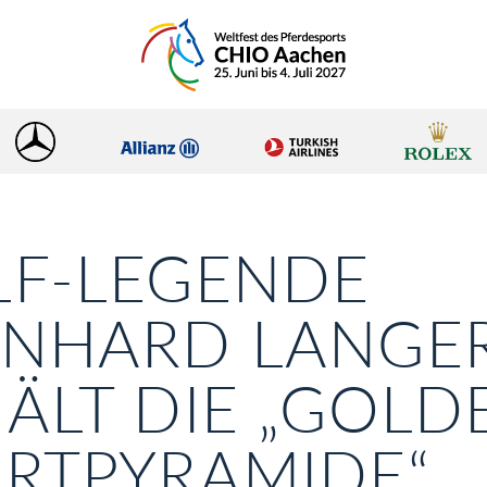
LF-LEGENDE
RNHARD LANGE
ÄLT DIE „GOLD
RTPYRAMIDE“