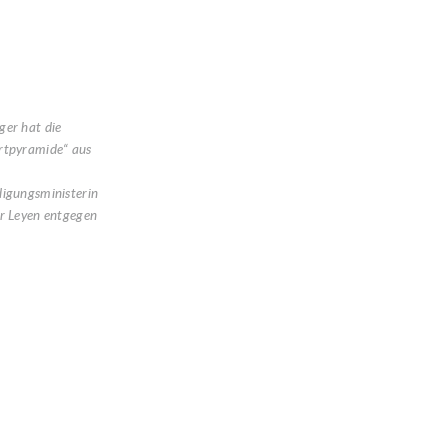
ger hat die
rtpyramide“ aus
digungsministerin
r Leyen entgegen