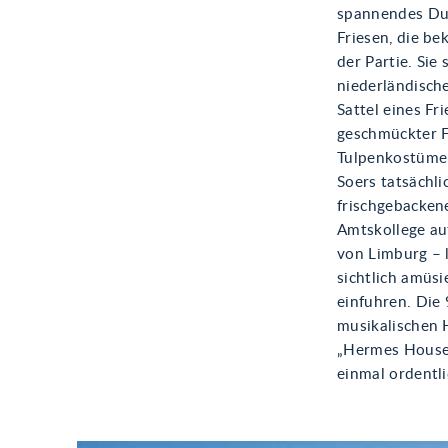
spannendes Due
Friesen, die b
der Partie. Sie
niederländische
Sattel eines Fr
geschmückter F
Tulpenkostümen
Soers tatsächli
frischgebacken
Amtskollege au
von Limburg – l
sichtlich amüs
einfuhren. Die
musikalischen 
„Hermes House
einmal ordentli