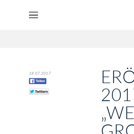
ER
18.07.2017
201
„W
GRO