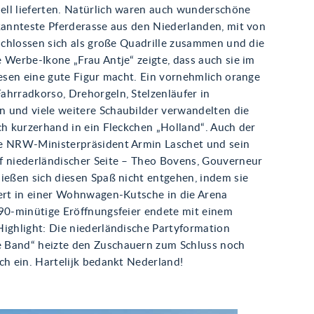
ll lieferten. Natürlich waren auch wunderschöne
ekannteste Pferderasse aus den Niederlanden, mit von
 schlossen sich als große Quadrille zusammen und die
 Werbe-Ikone „Frau Antje“ zeigte, dass auch sie im
iesen eine gute Figur macht. Ein vornehmlich orange
ahrradkorso, Drehorgeln, Stelzenläufer in
 und viele weitere Schaubilder verwandelten die
ch kurzerhand in ein Fleckchen „Holland“. Auch der
e NRW-Ministerpräsident Armin Laschet und sein
f niederländischer Seite – Theo Bovens, Gouverneur
ießen sich diesen Spaß nicht entgehen, indem sie
iert in einer Wohnwagen-Kutsche in die Arena
 90-minütige Eröffnungsfeier endete mit einem
Highlight: Die niederländische Partyformation
 Band“ heizte den Zuschauern zum Schluss noch
ch ein. Hartelijk bedankt Nederland!