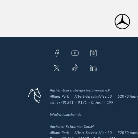
Aachen-Laurensberger Rennverein e.V.
Allianz Park
Albert-Servais-Allee 50
52070 Aach
Tel.:
(+49) 241 – 9171 – 0
, Fax.:
– 199
info@chioaachen.de
Aachener Reitturnier GmbH
Allianz Park
Albert-Servais-Allee 50
52070 Aach