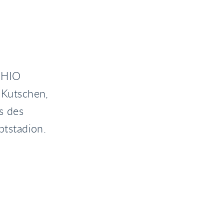
 CHIO
 Kutschen,
s des
tstadion.