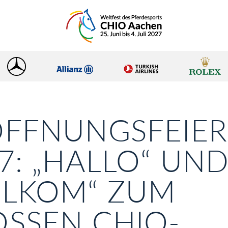
ÖFFNUNGSFEIER
7: „HALLO“ UN
ELKOM“ ZUM
SSEN CHIO-A