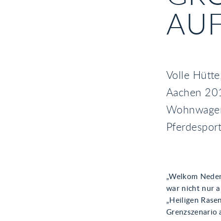
UF
Volle Hütte
Aachen 201
Wohnwagen 
Pferdespor
„Welkom Nederl
war nicht nur 
„Heiligen Rase
Grenzszenario 