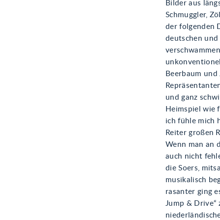
Bilder aus län
Schmuggler, Zöl
der folgenden D
deutschen und 
verschwammen 
unkonventionel
Beerbaum und 
Repräsentanten
und ganz schwin
Heimspiel wie f
ich fühle mich 
Reiter großen R
Wenn man an di
auch nicht fehl
die Soers, mits
musikalisch beg
rasanter ging e
Jump & Drive“ z
niederländisch