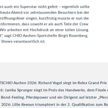
t auch ein Superstar nicht gefeit – eigentlich sollte
heute Abend vor zehntausenden Besuchern bei der
ffnungsfeier singen, kurzfristig musste er nun die
nformieren, dass sowohl er als auch Teile der Crew
„Wir arbeiten mit Hochdruck an einer tollen Lösung
d“, sagt CHIO Aachen-Sportchefin Birgit Rosenberg,
e Shows verantwortlich ist.
TSCHIO Aachen 2026: Richard Vogel siegt im Rolex Grand Prix
: Janika Sprunger siegt im Preis des Handwerks, dem Finale 
ond-Feeling, Pferdepower und ein Dirigent auf letzter „Pfer
026: Lillie Keenan triumphiert in der 2. Qualifikation zum R