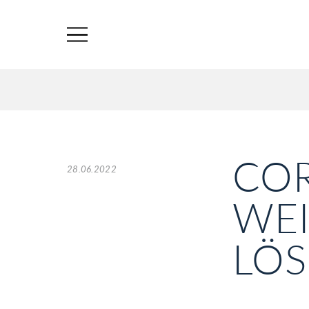
CO
28.06.2022
WEI
LÖS