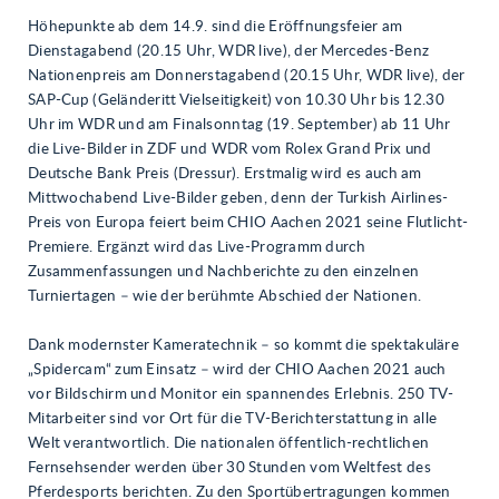
Höhepunkte ab dem 14.9. sind die Eröffnungsfeier am
Dienstagabend (20.15 Uhr, WDR live), der Mercedes-Benz
Nationenpreis am Donnerstagabend (20.15 Uhr, WDR live), der
SAP-Cup (Geländeritt Vielseitigkeit) von 10.30 Uhr bis 12.30
Uhr im WDR und am Finalsonntag (19. September) ab 11 Uhr
die Live-Bilder in ZDF und WDR vom Rolex Grand Prix und
Deutsche Bank Preis (Dressur). Erstmalig wird es auch am
Mittwochabend Live-Bilder geben, denn der Turkish Airlines-
Preis von Europa feiert beim CHIO Aachen 2021 seine Flutlicht-
Premiere. Ergänzt wird das Live-Programm durch
Zusammenfassungen und Nachberichte zu den einzelnen
Turniertagen – wie der berühmte Abschied der Nationen.
Dank modernster Kameratechnik – so kommt die spektakuläre
„Spidercam“ zum Einsatz – wird der CHIO Aachen 2021 auch
vor Bildschirm und Monitor ein spannendes Erlebnis. 250 TV-
Mitarbeiter sind vor Ort für die TV-Berichterstattung in alle
Welt verantwortlich. Die nationalen öffentlich-rechtlichen
Fernsehsender werden über 30 Stunden vom Weltfest des
Pferdesports berichten. Zu den Sportübertragungen kommen