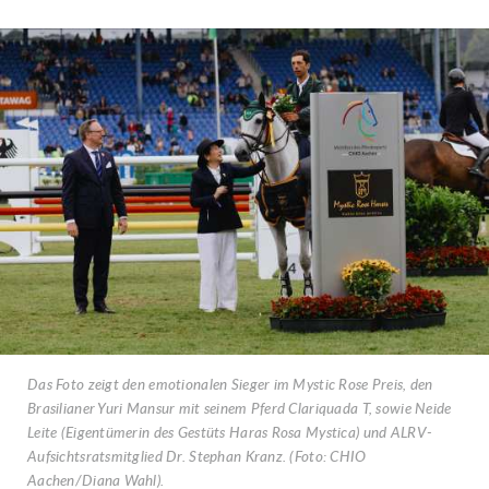
Das Foto zeigt den emotionalen Sieger im Mystic Rose Preis, den
Brasilianer Yuri Mansur mit seinem Pferd Clariquada T, sowie Neide
Leite (Eigentümerin des Gestüts Haras Rosa Mystica) und ALRV-
Aufsichtsratsmitglied Dr. Stephan Kranz. (Foto: CHIO
Aachen/Diana Wahl).