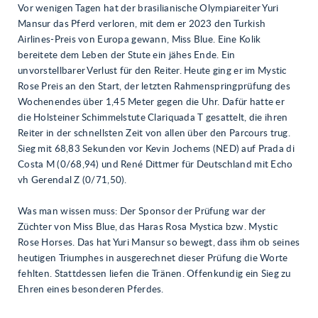
Vor wenigen Tagen hat der brasilianische Olympiareiter Yuri
Mansur das Pferd verloren, mit dem er 2023 den Turkish
Airlines-Preis von Europa gewann, Miss Blue. Eine Kolik
bereitete dem Leben der Stute ein jähes Ende. Ein
unvorstellbarer Verlust für den Reiter. Heute ging er im Mystic
Rose Preis an den Start, der letzten Rahmenspringprüfung des
Wochenendes über 1,45 Meter gegen die Uhr. Dafür hatte er
die Holsteiner Schimmelstute Clariquada T gesattelt, die ihren
Reiter in der schnellsten Zeit von allen über den Parcours trug.
Sieg mit 68,83 Sekunden vor Kevin Jochems (NED) auf Prada di
Costa M (0/68,94) und René Dittmer für Deutschland mit Echo
vh Gerendal Z (0/71,50).
Was man wissen muss: Der Sponsor der Prüfung war der
Züchter von Miss Blue, das Haras Rosa Mystica bzw. Mystic
Rose Horses. Das hat Yuri Mansur so bewegt, dass ihm ob seines
heutigen Triumphes in ausgerechnet dieser Prüfung die Worte
fehlten. Stattdessen liefen die Tränen. Offenkundig ein Sieg zu
Ehren eines besonderen Pferdes.