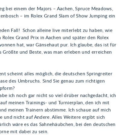
Sieg bei einem der Majors – Aachen, Spruce Meadows,
genbosch – im Rolex Grand Slam of Show Jumping ein
eden Fall! Schon alleine live miterlebt zu haben, wie
n Rolex Grand Prix in Aachen und später den Rolex
onnen hat, war Gänsehaut pur. Ich glaube, das ist für
as Größte und Beste, was man erleben und erreichen
t scheint alles möglich, die deutschen Springreiter
Phase des Umbruchs. Sind Sie genau zum richtigen
opform?
be ich noch gar nicht so viel drüber nachgedacht, ich
auf meinen Trainings- und Turnierplan, den ich mit
und meinen Trainern abstimme. Ich schaue auf mich
 und nicht auf Andere. Alles Weitere ergibt sich
ürlich wäre es das Sahnehäubchen, bei den deutschen
orne mit dabei zu sein.