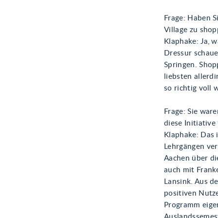
Frage: Haben S
Village zu sho
Klaphake: Ja, w
Dressur schaue 
Springen. Shop
liebsten aller
so richtig voll 
Frage: Sie war
diese Initiative
Klaphake: Das i
Lehrgängen ver
Aachen über di
auch mit Frank
Lansink. Aus d
positiven Nutz
Programm eigent
Auslandssemeste