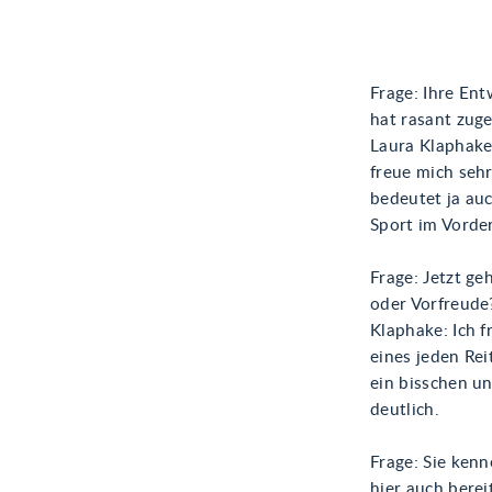
Frage: Ihre En
hat rasant zug
Laura Klaphake:
freue mich seh
bedeutet ja auc
Sport im Vorder
Frage: Jetzt g
oder Vorfreude
Klaphake: Ich f
eines jeden Rei
ein bisschen un
deutlich.
Frage: Sie ken
hier auch berei