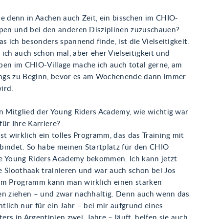
ie denn in Aachen auch Zeit, ein bisschen im CHIO-
ppen und bei den anderen Disziplinen zuzuschauen?
as ich besonders spannend finde, ist die Vielseitigkeit.
ich auch schon mal, aber eher Vielseitigkeit und
pen im CHIO-Village mache ich auch total gerne, am
dings zu Beginn, bevor es am Wochenende dann immer
wird.
en Mitglied der Young Riders Academy, wie wichtig war
 für Ihre Karriere?
st wirklich ein tolles Programm, das das Training mit
bindet. So habe meinen Startplatz für den CHIO
e Young Riders Academy bekommen. Ich kann jetzt
e Sloothaak trainieren und war auch schon bei Jos
em Programm kann man wirklich einen starken
en ziehen – und zwar nachhaltig. Denn auch wenn das
lich nur für ein Jahr – bei mir aufgrund eines
rs in Argentinien zwei Jahre – läuft, helfen sie auch