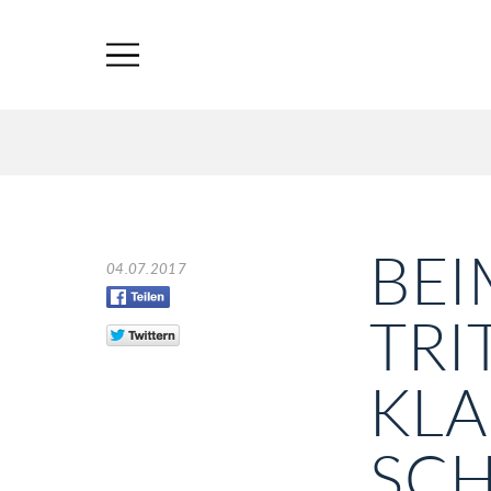
BEI
04.07.2017
TRI
KLA
SC