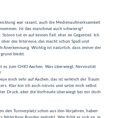
twicklung war rasant, auch die Medienaufmerksamkeit
enommen. Ist das manchmal auch schwierig?
 Stören tut es auf keinen Fall, eher im Gegenteil. Ich
r über das Interesse, das macht schon Spaß und
h Anerkennung. Wichtig ist natürlich, dass immer der
grund bleibt.
eht es zum CHIO Aachen. Was überwiegt, Nervosität
?
reue mich sehr auf Aachen, das ist wirklich der Traum
ters. Klar bin ich auch nervös und setze mich selbst
ter Druck, aber die Vorfreude überwiegt bei mir doch
nen den Turnierplatz schon aus den Vorjahren, haben
ts fehlerfreie Runden gedreht. Wie fühlt es sich an, in