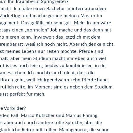
 nun Ihr Traumberuf Springreiter?
nicht. Ich habe einen Bachelor in internationalem
arketing und mache gerade meinen Master im
gement. Das gefällt mir sehr gut. Mein Traum wäre
albtags einen „normalen“ Job mache und das dann mit
binieren kann. Inwieweit das letztlich mit dem
ereinbar ist, weiß ich noch nicht. Aber ich denke nicht,
est meines Lebens nur reiten möchte. Pferde sind
haft, aber mein Studium macht mir eben auch viel
 ist es noch leicht, beides zu kombinieren, in der
an es sehen. Ich möchte auch nicht, dass die
rloren geht, weil ich irgendwann zehn Pferde habe,
eruflich reite. Im Moment sind es neben dem Studium
s ist perfekt für mich.
e Vorbilder?
jeden Fall! Marco Kutscher und Marcus Ehning.
es aber auch noch andere tolle Sportler, aber die
glaubliche Reiter mit tollem Management, die schon