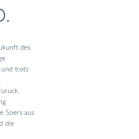
.
ukunft des
ge
 und trotz
.
zurück,
ng
ie Soers aus
d die