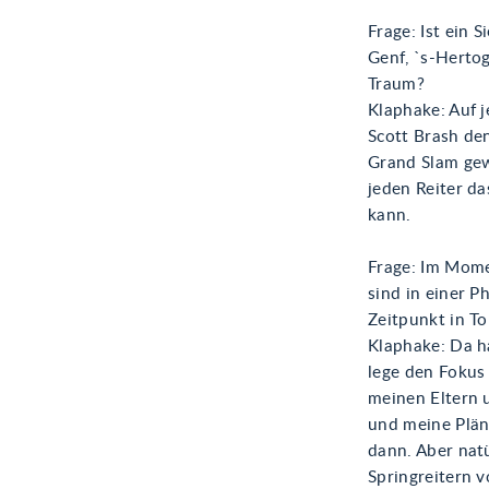
Frage: Ist ein 
Genf, `s-Herto
Traum?
Klaphake: Auf j
Scott Brash de
Grand Slam gew
jeden Reiter d
kann.
Frage: Im Momen
sind in einer 
Zeitpunkt in T
Klaphake: Da ha
lege den Fokus 
meinen Eltern 
und meine Pläne
dann. Aber nat
Springreitern v