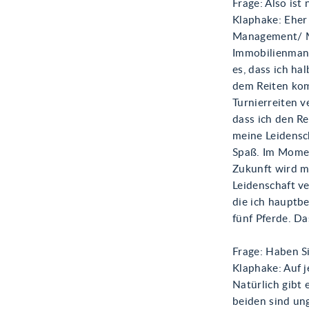
Frage: Also ist
Klaphake: Eher 
Management/ M
Immobilienmana
es, dass ich h
dem Reiten kom
Turnierreiten v
dass ich den R
meine Leidensc
Spaß. Im Moment
Zukunft wird m
Leidenschaft ve
die ich hauptb
fünf Pferde. Da
Frage: Haben Si
Klaphake: Auf 
Natürlich gibt 
beiden sind un