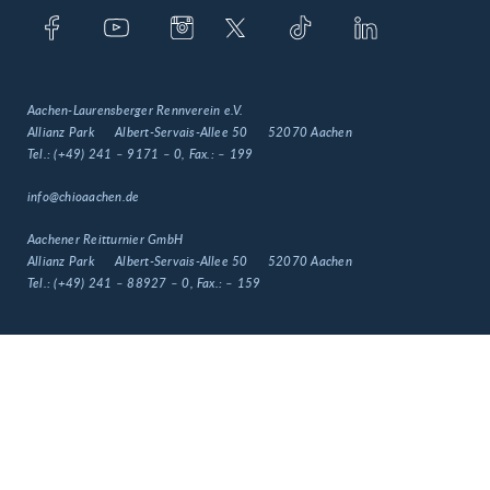
Aachen-Laurensberger Rennverein e.V.
Allianz Park
Albert-Servais-Allee 50
52070 Aachen
Tel.:
(+49) 241 – 9171 – 0
, Fax.:
– 199
info@chioaachen.de
Aachener Reitturnier GmbH
Allianz Park
Albert-Servais-Allee 50
52070 Aachen
Tel.:
(+49) 241 – 88927 – 0
, Fax.:
– 159