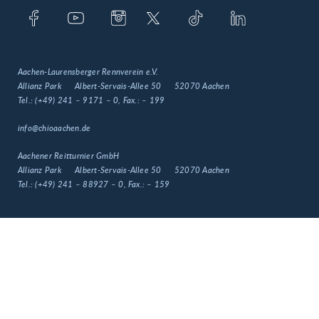
Aachen-Laurensberger Rennverein e.V.
Allianz Park
Albert-Servais-Allee 50
52070 Aachen
Tel.:
(+49) 241 – 9171 – 0
, Fax.:
– 199
info@chioaachen.de
Aachener Reitturnier GmbH
Allianz Park
Albert-Servais-Allee 50
52070 Aachen
Tel.:
(+49) 241 – 88927 – 0
, Fax.:
– 159