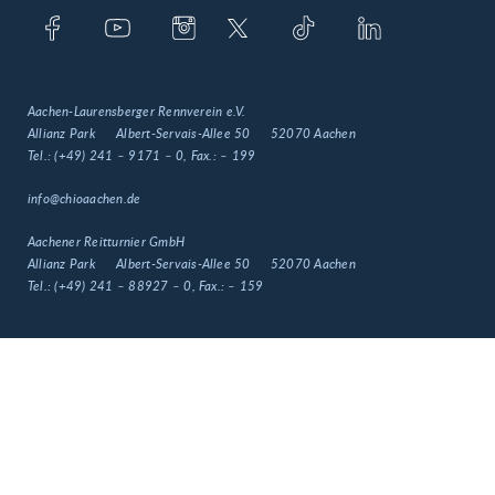
Aachen-Laurensberger Rennverein e.V.
Allianz Park
Albert-Servais-Allee 50
52070 Aachen
Tel.:
(+49) 241 – 9171 – 0
, Fax.:
– 199
info@chioaachen.de
Aachener Reitturnier GmbH
Allianz Park
Albert-Servais-Allee 50
52070 Aachen
Tel.:
(+49) 241 – 88927 – 0
, Fax.:
– 159