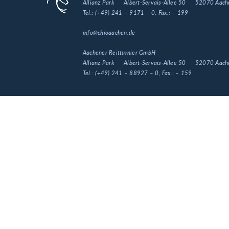
Allianz Park
Albert-Servais-Allee 50
52070 Aach
Tel.:
(+49) 241 – 9171 – 0
, Fax.:
– 199
info@chioaachen.de
Aachener Reitturnier GmbH
Allianz Park
Albert-Servais-Allee 50
52070 Aach
Tel.:
(+49) 241 – 88927 – 0
, Fax.:
– 159