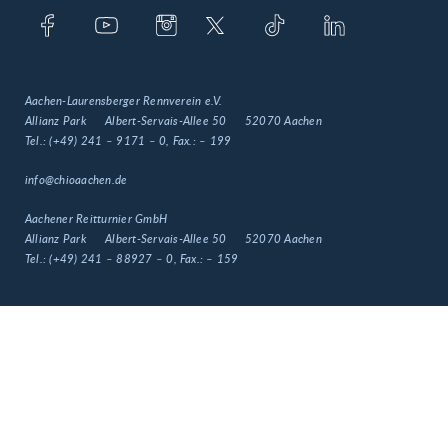
Aachen-Laurensberger Rennverein e.V.
Allianz Park
Albert-Servais-Allee 50
52070 Aachen
Tel.:
(+49) 241 – 9171 – 0
, Fax.:
– 199
info@chioaachen.de
Aachener Reitturnier GmbH
Allianz Park
Albert-Servais-Allee 50
52070 Aachen
Tel.:
(+49) 241 – 88927 – 0
, Fax.:
– 159