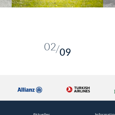
01
02
09
03
04
05
06
07
08
Aktuelles
Informati