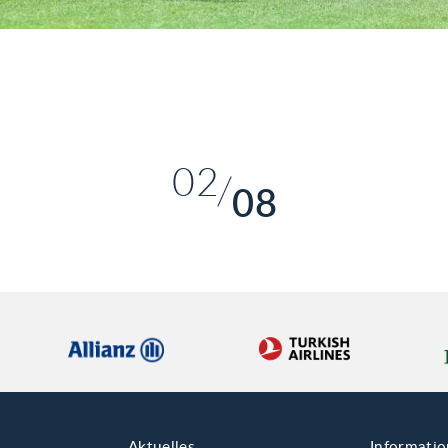
01
02
08
03
04
05
06
07
08
Aktuelles
Informati