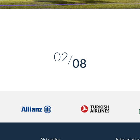
01
02
08
03
04
05
06
07
08
Aktuelles
Informati