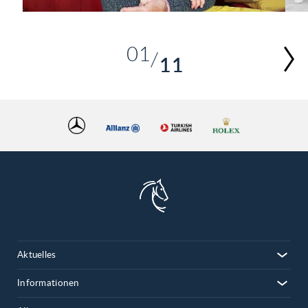
01
11
02
03
04
05
06
07
08
09
10
Aktuelles
11
Informationen