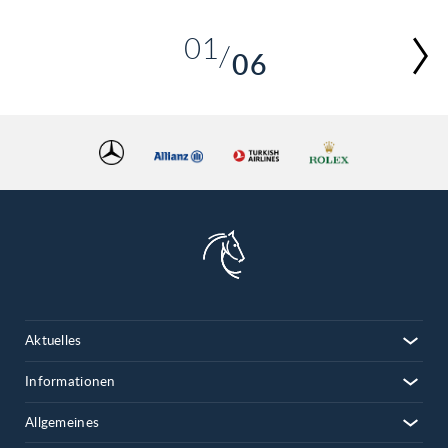
01
06
02
03
04
05
06
Aktuelles
Informationen
Allgemeines