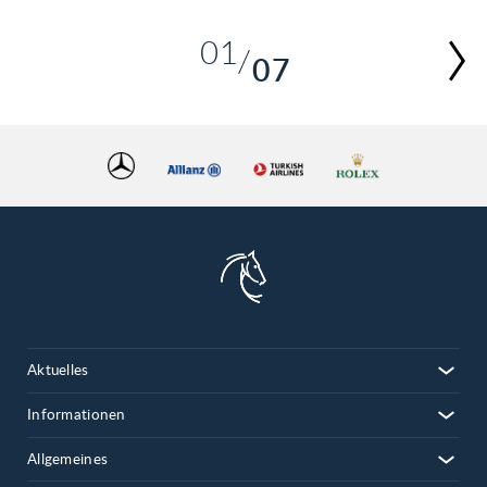
01
07
02
03
04
05
06
07
Aktuelles
Informationen
Allgemeines