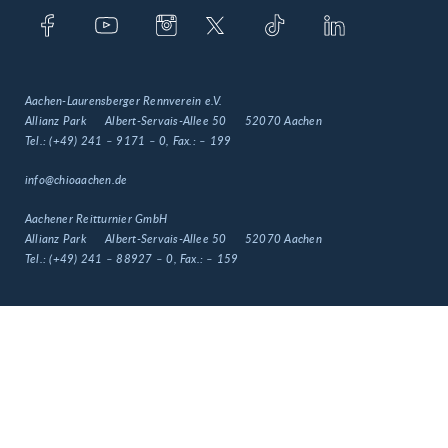
Aachen-Laurensberger Rennverein e.V.
Allianz Park
Albert-Servais-Allee 50
52070 Aachen
Tel.:
(+49) 241 – 9171 – 0
, Fax.:
– 199
info@chioaachen.de
Aachener Reitturnier GmbH
Allianz Park
Albert-Servais-Allee 50
52070 Aachen
Tel.:
(+49) 241 – 88927 – 0
, Fax.:
– 159