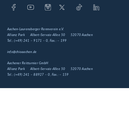
Aachen-Laurensberger Rennverein e.V.
Allianz Park
Albert-Servais-Allee 50
52070 Aachen
Tel.:
(+49) 241 – 9171 – 0
, Fax.:
– 199
info@chioaachen.de
Aachener Reitturnier GmbH
Allianz Park
Albert-Servais-Allee 50
52070 Aachen
Tel.:
(+49) 241 – 88927 – 0
, Fax.:
– 159