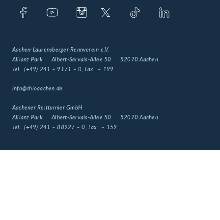
Aachen-Laurensberger Rennverein e.V.
Allianz Park
Albert-Servais-Allee 50
52070 Aachen
Tel.:
(+49) 241 – 9171 – 0
, Fax.:
– 199
info@chioaachen.de
Aachener Reitturnier GmbH
Allianz Park
Albert-Servais-Allee 50
52070 Aachen
Tel.:
(+49) 241 – 88927 – 0
, Fax.:
– 159