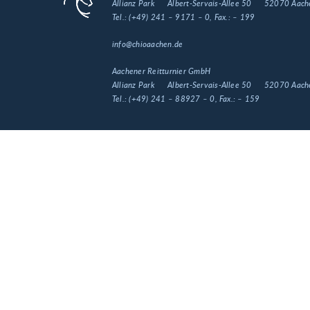
Allianz Park
Albert-Servais-Allee 50
52070 Aach
Tel.:
(+49) 241 – 9171 – 0
, Fax.:
– 199
info@chioaachen.de
Aachener Reitturnier GmbH
Allianz Park
Albert-Servais-Allee 50
52070 Aach
Tel.:
(+49) 241 – 88927 – 0
, Fax.:
– 159