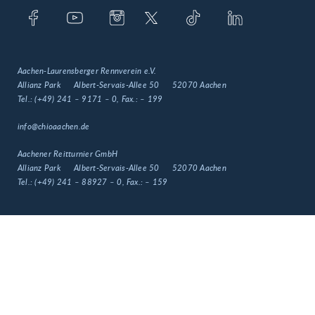
Aachen-Laurensberger Rennverein e.V.
Allianz Park
Albert-Servais-Allee 50
52070 Aachen
Tel.:
(+49) 241 – 9171 – 0
, Fax.:
– 199
info@chioaachen.de
Aachener Reitturnier GmbH
Allianz Park
Albert-Servais-Allee 50
52070 Aachen
Tel.:
(+49) 241 – 88927 – 0
, Fax.:
– 159