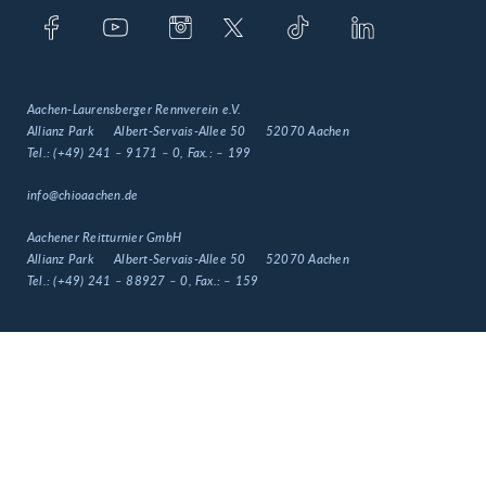
Aachen-Laurensberger Rennverein e.V.
Allianz Park
Albert-Servais-Allee 50
52070 Aachen
Tel.:
(+49) 241 – 9171 – 0
, Fax.:
– 199
info@chioaachen.de
Aachener Reitturnier GmbH
Allianz Park
Albert-Servais-Allee 50
52070 Aachen
Tel.:
(+49) 241 – 88927 – 0
, Fax.:
– 159