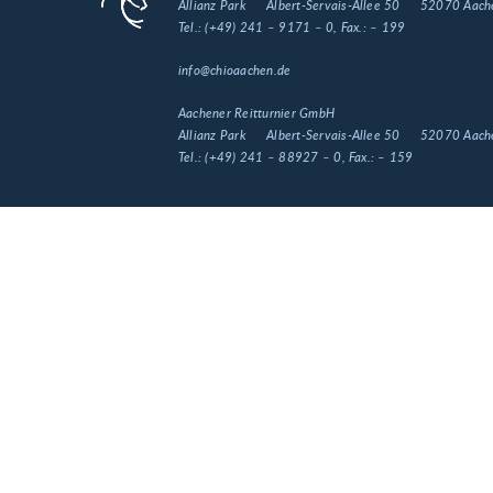
Allianz Park
Albert-Servais-Allee 50
52070 Aach
Tel.:
(+49) 241 – 9171 – 0
, Fax.:
– 199
info@chioaachen.de
Aachener Reitturnier GmbH
Allianz Park
Albert-Servais-Allee 50
52070 Aach
Tel.:
(+49) 241 – 88927 – 0
, Fax.:
– 159