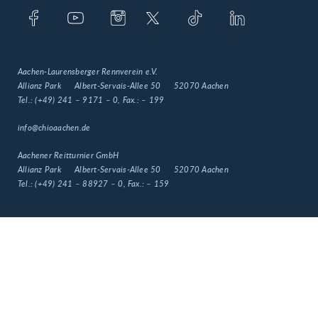
Aachen-Laurensberger Rennverein e.V.
Allianz Park
Albert-Servais-Allee 50
52070 Aachen
Tel.:
(+49) 241 – 9171 – 0
, Fax.:
– 199
info@chioaachen.de
Aachener Reitturnier GmbH
Allianz Park
Albert-Servais-Allee 50
52070 Aachen
Tel.:
(+49) 241 – 88927 – 0
, Fax.:
– 159