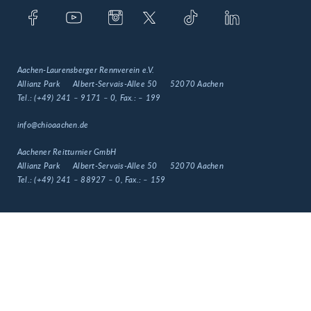
Aachen-Laurensberger Rennverein e.V.
Allianz Park
Albert-Servais-Allee 50
52070 Aachen
Tel.:
(+49) 241 – 9171 – 0
, Fax.:
– 199
info@chioaachen.de
Aachener Reitturnier GmbH
Allianz Park
Albert-Servais-Allee 50
52070 Aachen
Tel.:
(+49) 241 – 88927 – 0
, Fax.:
– 159