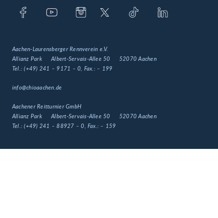
Aachen-Laurensberger Rennverein e.V.
Allianz Park
Albert-Servais-Allee 50
52070 Aachen
Tel.:
(+49) 241 – 9171 – 0
, Fax.:
– 199
info@chioaachen.de
Aachener Reitturnier GmbH
Allianz Park
Albert-Servais-Allee 50
52070 Aachen
Tel.:
(+49) 241 – 88927 – 0
, Fax.:
– 159