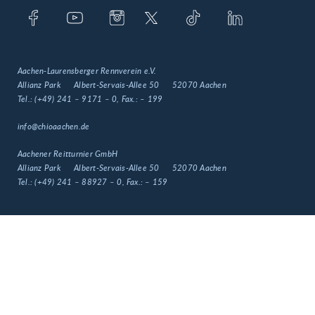
Aachen-Laurensberger Rennverein e.V.
Allianz Park
Albert-Servais-Allee 50
52070 Aachen
Tel.:
(+49) 241 – 9171 – 0
, Fax.:
– 199
info@chioaachen.de
Aachener Reitturnier GmbH
Allianz Park
Albert-Servais-Allee 50
52070 Aachen
Tel.:
(+49) 241 – 88927 – 0
, Fax.:
– 159