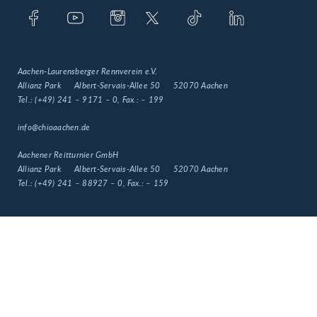
Aachen-Laurensberger Rennverein e.V.
Allianz Park
Albert-Servais-Allee 50
52070 Aachen
Tel.:
(+49) 241 – 9171 – 0
, Fax.:
– 199
info@chioaachen.de
Aachener Reitturnier GmbH
Allianz Park
Albert-Servais-Allee 50
52070 Aachen
Tel.:
(+49) 241 – 88927 – 0
, Fax.:
– 159