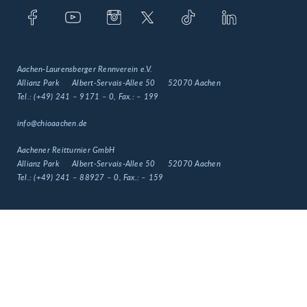
Aachen-Laurensberger Rennverein e.V.
Allianz Park
Albert-Servais-Allee 50
52070 Aachen
Tel.:
(+49) 241 – 9171 – 0
, Fax.:
– 199
info@chioaachen.de
Aachener Reitturnier GmbH
Allianz Park
Albert-Servais-Allee 50
52070 Aachen
Tel.:
(+49) 241 – 88927 – 0
, Fax.:
– 159