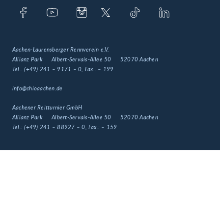
Aachen-Laurensberger Rennverein e.V.
Allianz Park
Albert-Servais-Allee 50
52070 Aachen
Tel.:
(+49) 241 – 9171 – 0
, Fax.:
– 199
info@chioaachen.de
Aachener Reitturnier GmbH
Allianz Park
Albert-Servais-Allee 50
52070 Aachen
Tel.:
(+49) 241 – 88927 – 0
, Fax.:
– 159