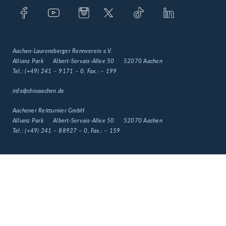
Aachen-Laurensberger Rennverein e.V.
Allianz Park
Albert-Servais-Allee 50
52070 Aachen
Tel.:
(+49) 241 – 9171 – 0
, Fax.:
– 199
info@chioaachen.de
Aachener Reitturnier GmbH
Allianz Park
Albert-Servais-Allee 50
52070 Aachen
Tel.:
(+49) 241 – 88927 – 0
, Fax.:
– 159