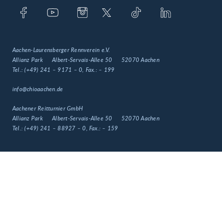
Aachen-Laurensberger Rennverein e.V.
Allianz Park
Albert-Servais-Allee 50
52070 Aachen
Tel.:
(+49) 241 – 9171 – 0
, Fax.:
– 199
info@chioaachen.de
Aachener Reitturnier GmbH
Allianz Park
Albert-Servais-Allee 50
52070 Aachen
Tel.:
(+49) 241 – 88927 – 0
, Fax.:
– 159