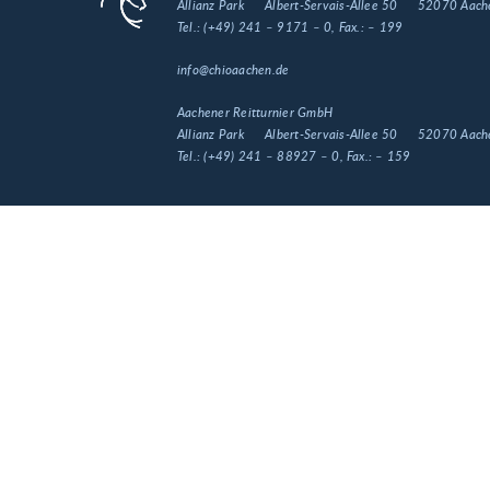
Allianz Park
Albert-Servais-Allee 50
52070 Aach
Tel.:
(+49) 241 – 9171 – 0
, Fax.:
– 199
info@chioaachen.de
Aachener Reitturnier GmbH
Allianz Park
Albert-Servais-Allee 50
52070 Aach
Tel.:
(+49) 241 – 88927 – 0
, Fax.:
– 159