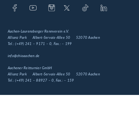
Aachen-Laurensberger Rennverein e.V.
Allianz Park
Albert-Servais-Allee 50
52070 Aachen
Tel.:
(+49) 241 – 9171 – 0
, Fax.:
– 199
info@chioaachen.de
Aachener Reitturnier GmbH
Allianz Park
Albert-Servais-Allee 50
52070 Aachen
Tel.:
(+49) 241 – 88927 – 0
, Fax.:
– 159