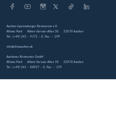
Aachen-Laurensberger Rennverein e.V.
Allianz Park
Albert-Servais-Allee 50
52070 Aachen
Tel.:
(+49) 241 – 9171 – 0
, Fax.:
– 199
info@chioaachen.de
Aachener Reitturnier GmbH
Allianz Park
Albert-Servais-Allee 50
52070 Aachen
Tel.:
(+49) 241 – 88927 – 0
, Fax.:
– 159