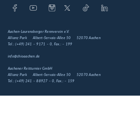
Aachen-Laurensberger Rennverein e.V.
Allianz Park
Albert-Servais-Allee 50
52070 Aachen
Tel.:
(+49) 241 – 9171 – 0
, Fax.:
– 199
info@chioaachen.de
Aachener Reitturnier GmbH
Allianz Park
Albert-Servais-Allee 50
52070 Aachen
Tel.:
(+49) 241 – 88927 – 0
, Fax.:
– 159