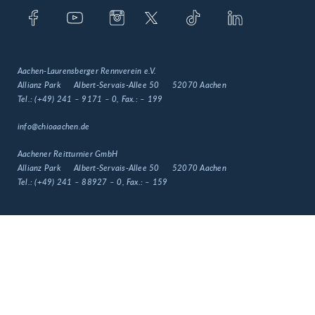
Aachen-Laurensberger Rennverein e.V.
Allianz Park
Albert-Servais-Allee 50
52070 Aachen
Tel.:
(+49) 241 – 9171 – 0
, Fax.:
– 199
info@chioaachen.de
Aachener Reitturnier GmbH
Allianz Park
Albert-Servais-Allee 50
52070 Aachen
Tel.:
(+49) 241 – 88927 – 0
, Fax.:
– 159