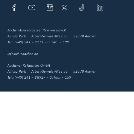
Aachen-Laurensberger Rennverein e.V.
Allianz Park
Albert-Servais-Allee 50
52070 Aachen
Tel.:
(+49) 241 – 9171 – 0
, Fax.:
– 199
info@chioaachen.de
Aachener Reitturnier GmbH
Allianz Park
Albert-Servais-Allee 50
52070 Aachen
Tel.:
(+49) 241 – 88927 – 0
, Fax.:
– 159