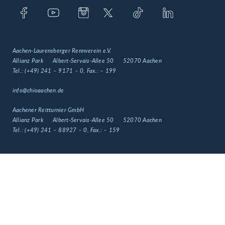
Aachen-Laurensberger Rennverein e.V.
Allianz Park
Albert-Servais-Allee 50
52070 Aachen
Tel.:
(+49) 241 – 9171 – 0
, Fax.:
– 199
info@chioaachen.de
Aachener Reitturnier GmbH
Allianz Park
Albert-Servais-Allee 50
52070 Aachen
Tel.:
(+49) 241 – 88927 – 0
, Fax.:
– 159