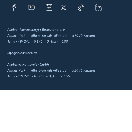
Aachen-Laurensberger Rennverein e.V.
Allianz Park
Albert-Servais-Allee 50
52070 Aachen
Tel.:
(+49) 241 – 9171 – 0
, Fax.:
– 199
info@chioaachen.de
Aachener Reitturnier GmbH
Allianz Park
Albert-Servais-Allee 50
52070 Aachen
Tel.:
(+49) 241 – 88927 – 0
, Fax.:
– 159