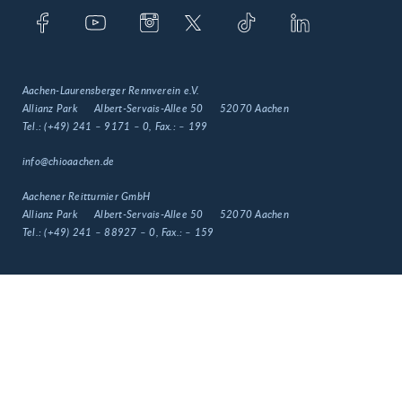
Aachen-Laurensberger Rennverein e.V.
Allianz Park
Albert-Servais-Allee 50
52070 Aachen
Tel.:
(+49) 241 – 9171 – 0
, Fax.:
– 199
info@chioaachen.de
Aachener Reitturnier GmbH
Allianz Park
Albert-Servais-Allee 50
52070 Aachen
Tel.:
(+49) 241 – 88927 – 0
, Fax.:
– 159