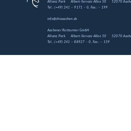
Allianz Park
Albert-Servais-Allee 50
52070 Aach
Tel.:
(+49) 241 – 9171 – 0
, Fax.:
– 199
info@chioaachen.de
Aachener Reitturnier GmbH
Allianz Park
Albert-Servais-Allee 50
52070 Aach
Tel.:
(+49) 241 – 88927 – 0
, Fax.:
– 159