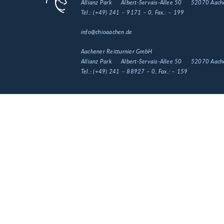
Allianz Park
Albert-Servais-Allee 50
52070 Aach
Tel.:
(+49) 241 – 9171 – 0
, Fax.:
– 199
info@chioaachen.de
Aachener Reitturnier GmbH
Allianz Park
Albert-Servais-Allee 50
52070 Aach
Tel.:
(+49) 241 – 88927 – 0
, Fax.:
– 159