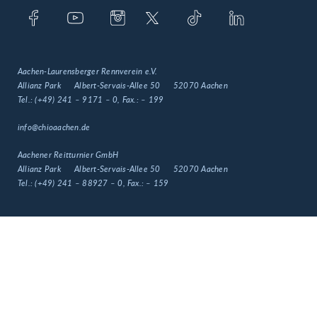
Aachen-Laurensberger Rennverein e.V.
Allianz Park
Albert-Servais-Allee 50
52070 Aachen
Tel.:
(+49) 241 – 9171 – 0
, Fax.:
– 199
info@chioaachen.de
Aachener Reitturnier GmbH
Allianz Park
Albert-Servais-Allee 50
52070 Aachen
Tel.:
(+49) 241 – 88927 – 0
, Fax.:
– 159